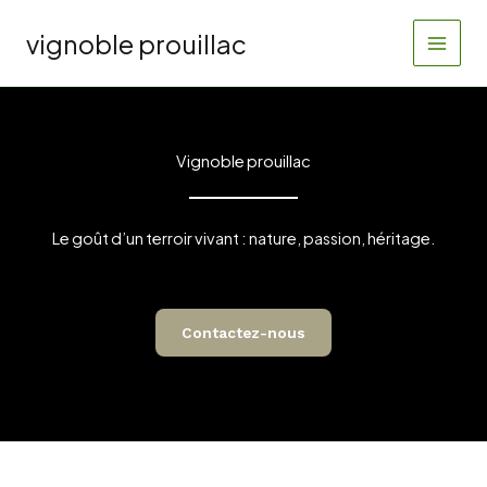
Aller
au
vignoble prouillac
contenu
Vignoble prouillac
Le goût d’un terroir vivant : nature, passion, héritage.
Contactez-nous