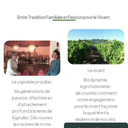
Entre Tradition Familiale et Passion pour le Vivant.
Le vivant
Biodynamie,
Le vignoble prouillac
Agroforesterie :
Six générations de
découvrez comment
passion, d'histoire et
notre engagement
d'attachement
pour le vivant façonne
profond à la terre de
la qualité et la
Sigoulès. Découvrez
résilience de nos vins.
les racines de notre